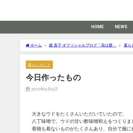
HOME
NEWS
ホーム
森 直子 オフィシャルブログ「花は愛」
暮ら
暮らしのこと
今日作ったもの
2010年6月6日
大きなウドをたくさんいただいていたので、
八丁味噌で、ウドの甘い酢味噌和えをつくりました
着物も着ないものがたくさんあり、自分で服に