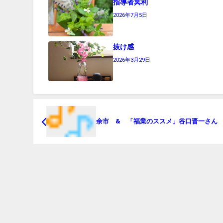
指導者冥利
2026年7月5日
抜け感
2026年3月29日
余市 & 「福業のススメ」谷口晋一さん