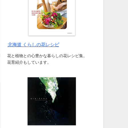
北海道 くらしの花レシピ
花と植物との心豊かな暮らしの花レシピ集。
花育紹介もしています。