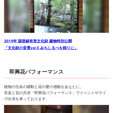
2019年 国登録有形文化財 建物特別公開
「文化財の音景vol.5 みちしるべを頼りに」
即興花パフォーマンス
植物の生命の躍動と花の愛の感動をあなたに。
音楽と花の共演「即興花パフォーマンス」でイベントやライ
ヴ出演を承っております。