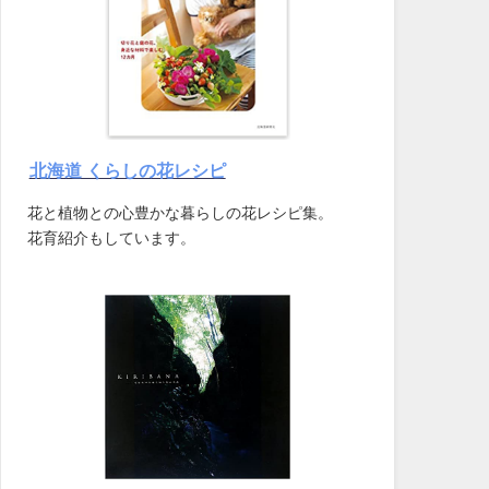
北海道 くらしの花レシピ
花と植物との心豊かな暮らしの花レシピ集。
花育紹介もしています。