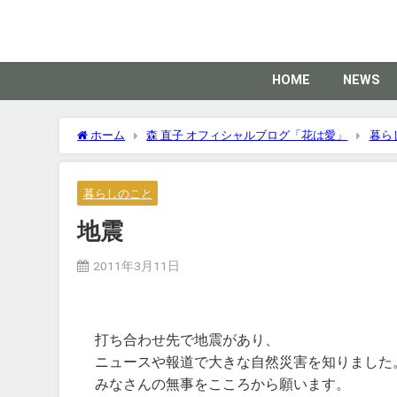
HOME
NEWS
ホーム
森 直子 オフィシャルブログ「花は愛」
暮ら
暮らしのこと
地震
2011年3月11日
打ち合わせ先で地震があり、
ニュースや報道で大きな自然災害を知りました
みなさんの無事をこころから願います。