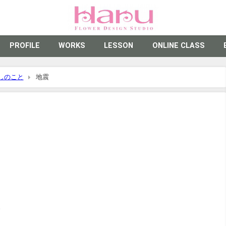
PROFILE
WORKS
LESSON
ONLINE CLASS
しのこと
地震
。