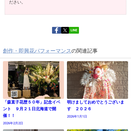
ださい。
LINE
創作・即興花パフォーマンス
の関連記事
「森直子花歴５０年」記念イベ
明けましておめでとうございま
ント ９月２１日北海道で開
す ２０２６
催！！
2026年1月1日
2026年2月2日