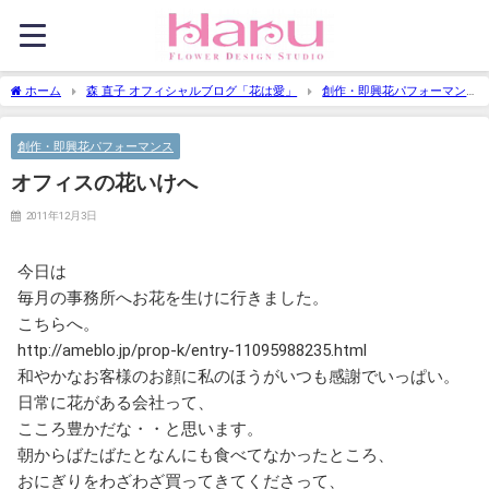
ホーム
森 直子 オフィシャルブログ「花は愛」
創作・即興花パフォーマン
ス
オフィスの花いけへ
創作・即興花パフォーマンス
オフィスの花いけへ
2011年12月3日
今日は
毎月の事務所へお花を生けに行きました。
こちらへ。
http://ameblo.jp/prop-k/entry-11095988235.html
和やかなお客様のお顔に私のほうがいつも感謝でいっぱい。
日常に花がある会社って、
こころ豊かだな・・と思います。
朝からばたばたとなんにも食べてなかったところ、
おにぎりをわざわざ買ってきてくださって、