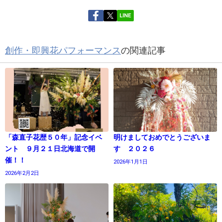
LINE
創作・即興花パフォーマンス
の関連記事
「森直子花歴５０年」記念イベ
明けましておめでとうございま
ント ９月２１日北海道で開
す ２０２６
催！！
2026年1月1日
2026年2月2日