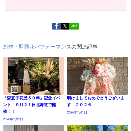
LINE
創作・即興花パフォーマンス
の関連記事
「森直子花歴５０年」記念イベ
明けましておめでとうございま
ント ９月２１日北海道で開
す ２０２６
催！！
2026年1月1日
2026年2月2日