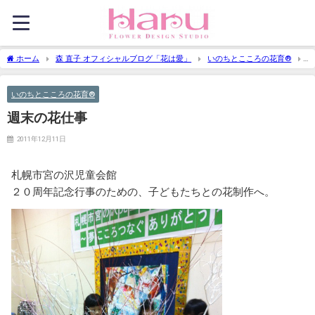
ホーム
森 直子 オフィシャルブログ「花は愛」
いのちとこころの花育®
週末の花仕事
いのちとこころの花育®
週末の花仕事
2011年12月11日
札幌市宮の沢児童会館
２０周年記念行事のための、子どもたちとの花制作へ。