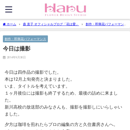
ホーム
森 直子 オフィシャルブログ「花は愛」
創作・即興花パフォーマン
ス
今日は撮影
創作・即興花パフォーマンス
今日は撮影
2014年9月30日
今日は四作品の撮影でした。
本は12月上旬発売と決まりました。
いま、タイトルを考えています。
１ヶ月後位には撮影も終了するため、最後の詰めに来まし
た。
新川高校の放送部のみなさんも、撮影を撮影しにいらしゃい
ました。
夕方は珈琲を煎れたらプロの編集の方と久住書房さんへ。