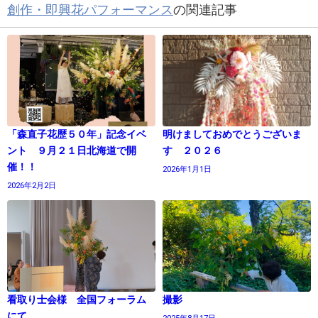
創作・即興花パフォーマンス
の関連記事
「森直子花歴５０年」記念イベ
明けましておめでとうございま
ント ９月２１日北海道で開
す ２０２６
催！！
2026年1月1日
2026年2月2日
看取り士会様 全国フォーラム
撮影
にて