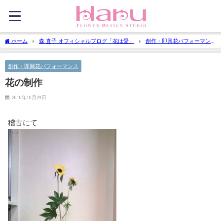
ホーム
森 直子 オフィシャルブログ「花は愛」
創作・即興花パフォーマン
ス
花の制作
創作・即興花パフォーマンス
花の制作
2010年10月29日
稽古にて