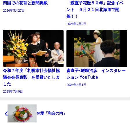
四国での花育と新聞掲載
「森直子花歴５０年」記念イベ
ント ９月２１日北海道で開
2026年5月27日
催！！
2026年2月2日
令和７年度「札幌市社会福祉協
森直子×嵯峨治彦 インスタレー
議会会長表彰」を受賞いたしま
ション YouTube
した
2024年4月1日
2025年7月9日
包愛「和合の内」