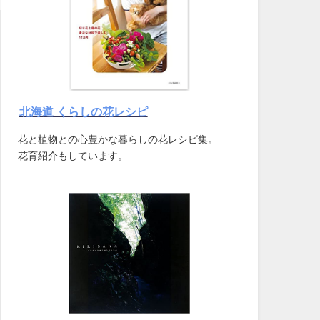
北海道 くらしの花レシピ
花と植物との心豊かな暮らしの花レシピ集。
花育紹介もしています。