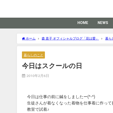
HOME
NEWS
ホーム
森 直子 オフィシャルブログ「花は愛」
暮ら
暮らしのこと
今日はスクールの日
2010年2月6日
今日は仕事の前に鍼をしましたー(^-^)
生徒さんが着なくなった着物を仕事着に作って
教室で試着♪