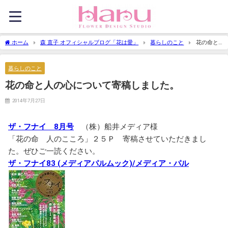
ホーム
森 直子 オフィシャルブログ「花は愛」
暮らしのこと
花の命と
人の心について寄稿しました。
暮らしのこと
花の命と人の心について寄稿しました。
2014年7月27日
ザ・フナイ 8月号
（株）船井メディア様
「花の命 人のこころ」２５Ｐ 寄稿させていただきまし
た。ぜひご一読ください。
ザ・フナイ83 (メディアパルムック)/メディア・パル