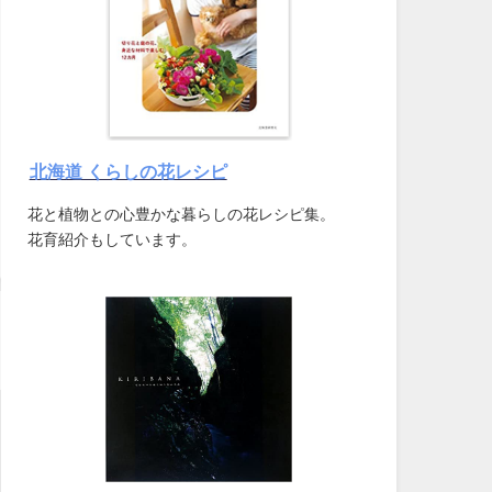
北海道 くらしの花レシピ
花と植物との心豊かな暮らしの花レシピ集。
花育紹介もしています。