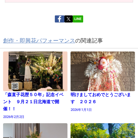
LINE
創作・即興花パフォーマンス
の関連記事
「森直子花歴５０年」記念イベ
明けましておめでとうございま
ント ９月２１日北海道で開
す ２０２６
催！！
2026年1月1日
2026年2月2日