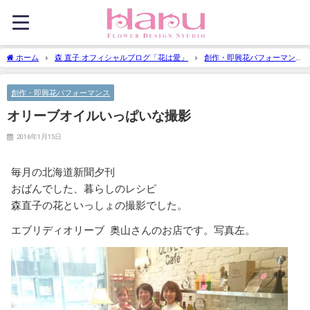
ホーム
森 直子 オフィシャルブログ「花は愛」
創作・即興花パフォーマン
ス
オリーブオイルいっぱいな撮影
創作・即興花パフォーマンス
オリーブオイルいっぱいな撮影
2016年1月15日
毎月の北海道新聞夕刊
おばんでした、暮らしのレシピ
森直子の花といっしょの撮影でした。
エブリディオリーブ 奥山さんのお店です。写真左。