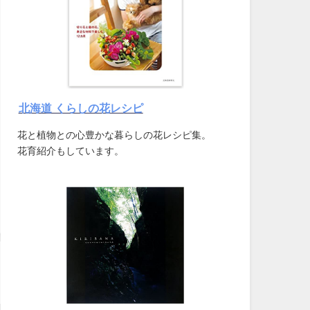
北海道 くらしの花レシピ
花と植物との心豊かな暮らしの花レシピ集。
花育紹介もしています。