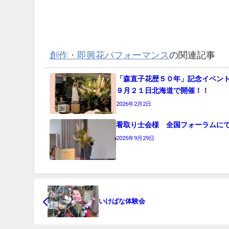
創作・即興花パフォーマンス
の関連記事
「森直子花歴５０年」記念イベ
９月２１日北海道で開催！！
2026年2月2日
看取り士会様 全国フォーラムに
2025年9月29日
いけばな体験会