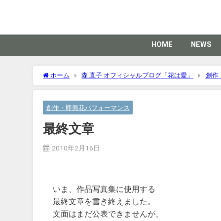
HOME
NEWS
ホーム
森 直子 オフィシャルブログ「花は愛」
創作
創作・即興花パフォーマンス
最終文章
2010年2月16日
いま、作品写真集に使用する
最終文章を書き終えました。
文面はまだ公表できませんが、