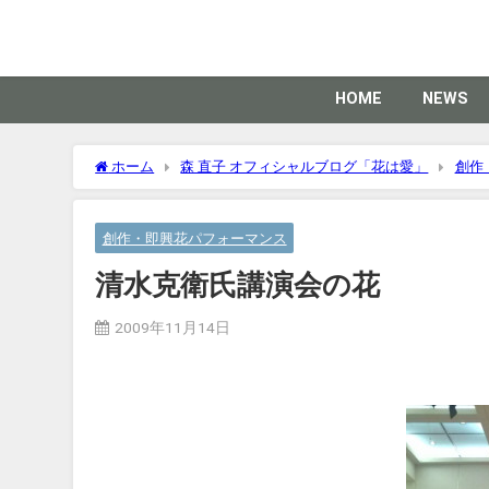
HOME
NEWS
ホーム
森 直子 オフィシャルブログ「花は愛」
創作
創作・即興花パフォーマンス
清水克衛氏講演会の花
2009年11月14日