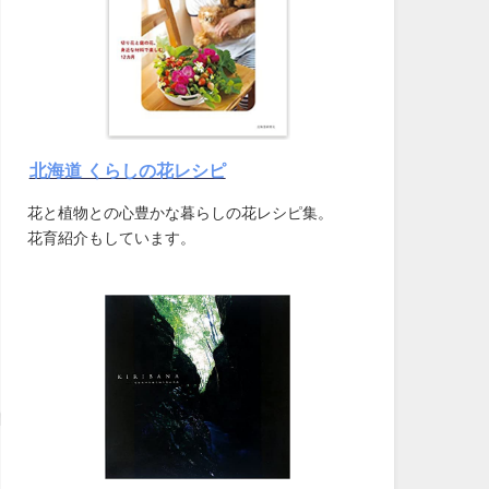
北海道 くらしの花レシピ
花と植物との心豊かな暮らしの花レシピ集。
花育紹介もしています。