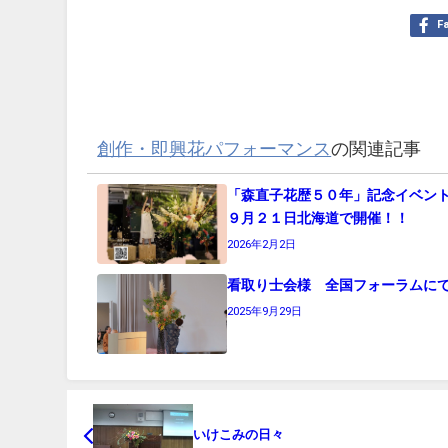
F
創作・即興花パフォーマンス
の関連記事
「森直子花歴５０年」記念イベ
９月２１日北海道で開催！！
2026年2月2日
看取り士会様 全国フォーラムに
2025年9月29日
いけこみの日々