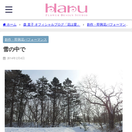
ホーム
森 直子 オフィシャルブログ「花は愛」
創作・即興花パフォーマン
ス
雪の中で
創作・即興花パフォーマンス
雪の中で
2014年2月4日