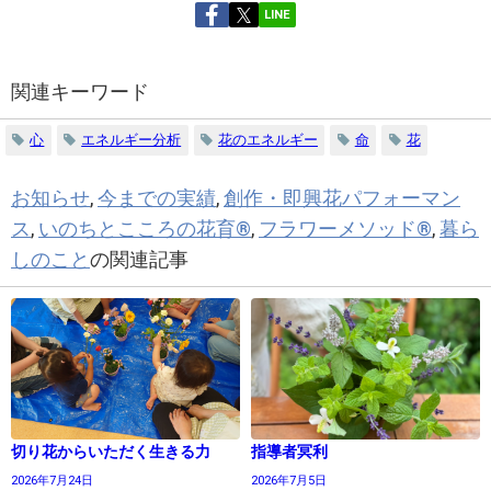
LINE
関連キーワード
心
エネルギー分析
花のエネルギー
命
花
お知らせ
,
今までの実績
,
創作・即興花パフォーマン
ス
,
いのちとこころの花育®
,
フラワーメソッド®
,
暮ら
しのこと
の関連記事
切り花からいただく生きる力
指導者冥利
2026年7月24日
2026年7月5日