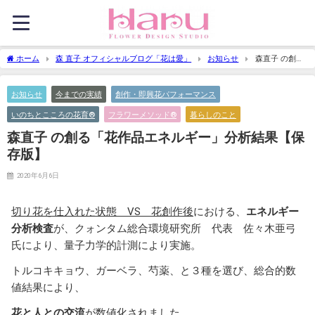
ホーム
森 直子 オフィシャルブログ「花は愛」
お知らせ
森直子 の創る
「花作品エネルギー」分析結果【保存版】
お知らせ
今までの実績
創作・即興花パフォーマンス
いのちとこころの花育®
フラワーメソッド®
暮らしのこと
森直子 の創る「花作品エネルギー」分析結果【保
存版】
2020年6月6日
切り花を仕入れた状態 VS 花創作後
における、
エネルギー
分析検査
が、クォンタム総合環境研究所 代表 佐々木亜弓
氏により、量子力学的計測により実施。
トルコキキョウ、ガーベラ、芍薬、と３種を選び、総合的数
値結果により、
花と人との交流
が数値化されました。