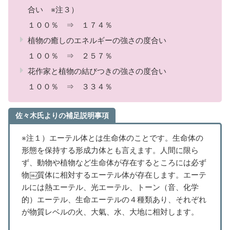
合い ※注３）
１００％ ⇒ １７４％
植物の癒しのエネルギーの強さの度合い
１００％ ⇒ ２５７％
花作家と植物の結びつきの強さの度合い
１００％ ⇒ ３３４％
佐々木氏よりの補足説明事項
※注１）エーテル体とは生命体のことです。生命体の
形態を保持する形成力
体とも言えます。人間に限ら
ず、動物や植物など生命体が存在するところには必ず
物￼質体に相対するエーテル体が存在します。エーテ
ルには熱エーテル、光エーテル、トーン（音、化学
的）エー
テル、生命エーテルの４種類あり、それぞれ
が物質レベルの火、
大氣、水、大地に相対します。