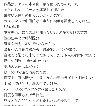
作品は、ヤシの木や皮、葉を使ったものだった。
あらかじめ、ベースを構築して運んだ。
気候や天候との折り合いだったので、
カメラマンの中田氏が、事前に幾度も調査してくれた。
3人の調整、
事前準備、数々の計り知れない3人の多大な陰の労力。
他の仕事との時間配分。
気候を考え、3人で迷いながらも
出版社の斉藤専務から、最終GOサインが出て、
自宅まで迎えに来てくださって、たくさんの荷物を積んで、
夜中の2時に白老へ向かった。
現地の天候は風が強く、
朝日の中で撮る撮影のため、
真夜中に真っ暗な中、遠くからの車のライトの明かりで
手探りでひとり、海の中でいけた。
2メートルのヤシの木の構築したものが、
何度も何度も風で倒れた。
黙々となんどもなんども倒れたものを起こして、