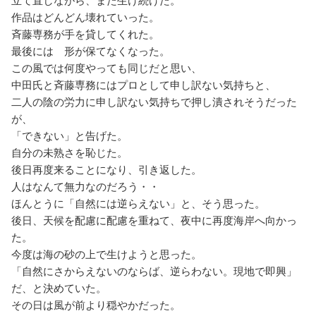
立て直しながら、また生け続けた。
作品はどんどん壊れていった。
斉藤専務が手を貸してくれた。
最後には 形が保てなくなった。
この風では何度やっても同じだと思い、
中田氏と斉藤専務にはプロとして申し訳ない気持ちと、
二人の陰の労力に申し訳ない気持ちで押し潰されそうだった
が、
「できない」と告げた。
自分の未熟さを恥じた。
後日再度来ることになり、引き返した。
人はなんて無力なのだろう・・
ほんとうに「自然には逆らえない」と、そう思った。
後日、天候を配慮に配慮を重ねて、夜中に再度海岸へ向かっ
た。
今度は海の砂の上で生けようと思った。
「自然にさからえないのならば、逆らわない。現地で即興」
だ、と決めていた。
その日は風が前より穏やかだった。