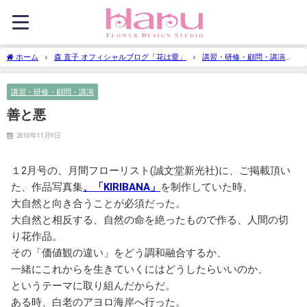
ホーム
森 直子 オフィシャルブログ「花は愛」
講習・研修・顧問・講演
善と悪
講習・研修・顧問・講演
善と悪
2010年11月9日
１2月号の、月間フローリスト(誠文堂新光社)に、ご掲載頂い
た、作品写真集
、「KIRIBANA」
を制作していた時、
大自然と向き合うことが必須だった。
大自然と相反する、自然の命を絶ったもので作る、人間の切
り花作品。
その「価値観の違い」をどう調和融合するか、
一緒にこれからを生きていくにはどうしたらいいのか、
というテーマに取り組んだからだ。
ある時、白老のアヨロ海岸へ行った。