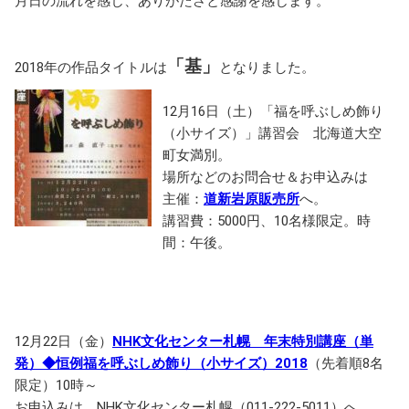
月日の流れを感じ、ありがたさと感謝を感じます。
「基」
2018年の作品タイトルは
となりました。
12月16日（土）「福を呼ぶしめ飾り
（小サイズ）」講習会 北海道大空
町女満別。
場所などのお問合せ＆お申込みは
主催：
道新岩原販売所
へ。
講習費：5000円、10名様限定。時
間：午後。
12月22日（金）
NHK文化センター札幌 年末特別講座（単
発）◆恒例福を呼ぶしめ飾り（小サイズ）2018
（先着順8名
限定）10時～
お申込みは NHK文化センター札幌（011‐222-5011）へ。