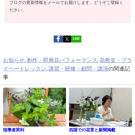
ブログの更新情報をメールでお届けします。どうぞご登録く
ださい。
LINE
お知らせ
,
創作・即興花パフォーマンス
,
花教室・プラ
イベートレッスン
,
講習・研修・顧問・講演
の関連記
事
指導者冥利
四国での花育と新聞掲載