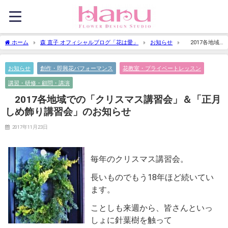
ホーム
森 直子 オフィシャルブログ「花は愛」
お知らせ
2017各地域
での「クリスマス講習会」＆「正月しめ飾り講習会」のお知らせ
お知らせ
創作・即興花パフォーマンス
花教室・プライベートレッスン
講習・研修・顧問・講演
2017各地域での「クリスマス講習会」＆「正月
しめ飾り講習会」のお知らせ
2017年11月23日
毎年のクリスマス講習会。
長いものでもう18年ほど続いてい
ます。
ことしも来週から、皆さんといっ
しょに針葉樹を触って