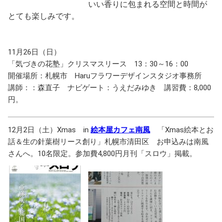
いい香りに包まれる空間と時間が
とても楽しみです。
11月26日（日）
「気づきの花塾」クリスマスリース 13：30～16：00
開催場所：札幌市 Haruフラワーデザインスタジオ事務所
講師：：森直子 ナビゲート：うえだみゆき 講習費：8,000
円。
12月2日（土）Xmas in
絵本屋カフェ南風
「Xmas絵本とお
話＆生の針葉樹リース創り」札幌市清田区 お申込みは南風
さんへ。10名限定。参加費4,800円月刊「スロウ」掲載。