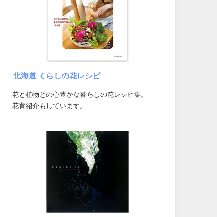
北海道 くらしの花レシピ
花と植物との心豊かな暮らしの花レシピ集。
花育紹介もしています。