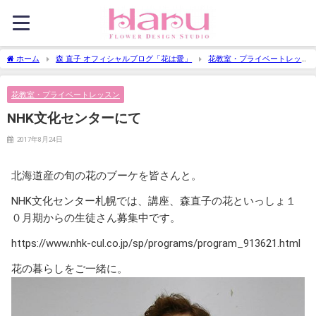
ホーム
森 直子 オフィシャルブログ「花は愛」
花教室・プライベートレッ
スン
NHK文化センターにて
花教室・プライベートレッスン
NHK文化センターにて
2017年8月24日
北海道産の旬の花のブーケを皆さんと。
NHK文化センター札幌では、講座、森直子の花といっしょ１
０月期からの生徒さん募集中です。
https://www.nhk-cul.co.jp/sp/programs/program_913621.html
花の暮らしをご一緒に。