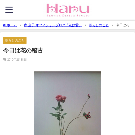
ホーム
森 直子 オフィシャルブログ「花は愛」
暮らしのこと
今日は花
の稽古
暮らしのこと
今日は花の稽古
2010年2月18日