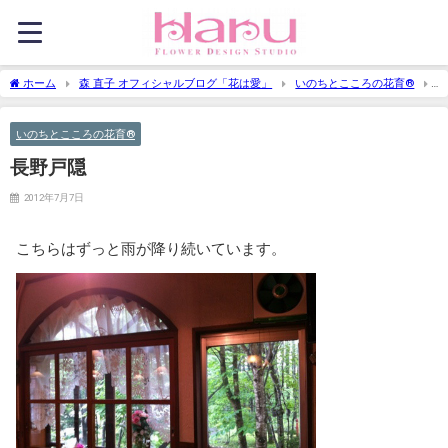
ホーム
森 直子 オフィシャルブログ「花は愛」
いのちとこころの花育®
長野戸隠
いのちとこころの花育®
長野戸隠
2012年7月7日
こちらはずっと雨が降り続いています。